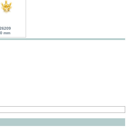
 26209
6.0 mm