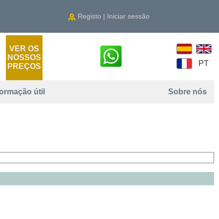
Registo | Iniciar sessão
VER OS
NOSSOS
PT
PREÇOS
formação útil
Sobre nós