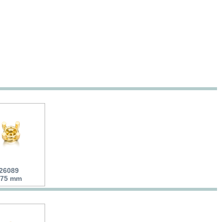
 26089
6.75 mm