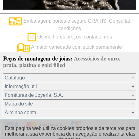
Embalagem, portes e seguro GRÁTIS. Consultar
condições
Os melhores preços, contacte-nos
A maior variedade com stock permanente
Peças de montagem de joias:
Acessórios de ouro,
prata, platina e gold filled
Catálogo
Informação útil
Ouro 18 kt
Fornituras de Joyería, S.A.
Ouro 9 kt
Mapa do site
Platina 22.8 kt
Quem somos?
A minha conta
Prata 925
condições de venda
Gold filled 14/20
Privacidade dos seus dados
Registro / Iniciar sessão
Esta página web utiliza cookies próprios e de terceiros para
Outros materiais
Política de cookies
Recuperar password
melhorar a sua experiência de navegação e realizar tarefas