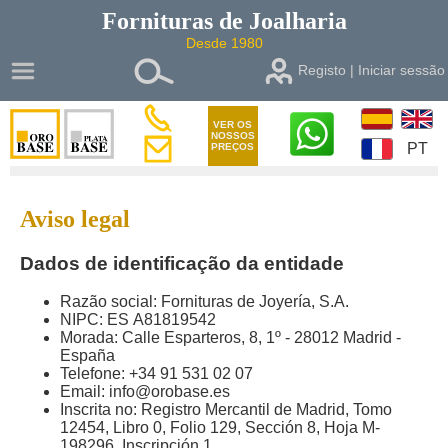
Fornituras de
Joalharia
Desde 1980
Registo | Iniciar sessão
VER OS
NOSSOS
PT
PREÇOS
Aviso legal
Dados de identificação da entidade
Razão social: Fornituras de Joyería, S.A.
NIPC: ES A81819542
Morada: Calle Esparteros, 8, 1º - 28012 Madrid -
España
Telefone: +34 91 531 02 07
Email: info@orobase.es
Inscrita no: Registro Mercantil de Madrid, Tomo
12454, Libro 0, Folio 129, Sección 8, Hoja M-
198296, Inscripción 1.