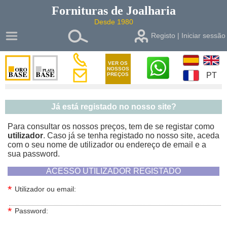
Fornituras de
Joalharia
Desde 1980
Registo | Iniciar sessão
VER OS
NOSSOS
PT
PREÇOS
Já está registado no nosso site?
Para consultar os nossos preços, tem de se registar como
utilizador
. Caso já se tenha registado no nosso site, aceda
com o seu nome de utilizador ou endereço de email e a
sua password.
ACESSO UTILIZADOR REGISTADO
*
Utilizador ou email:
*
Password: