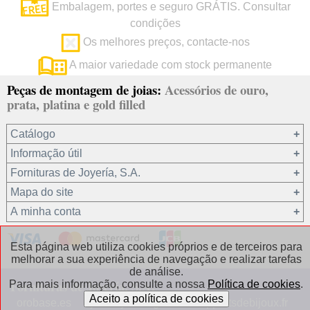
Embalagem, portes e seguro GRÁTIS. Consultar
condições
Os melhores preços, contacte-nos
A maior variedade com stock permanente
Peças de montagem de joias:
Acessórios de ouro,
prata, platina e gold filled
Catálogo
Informação útil
Ouro 18 kt
Fornituras de Joyería, S.A.
Ouro 9 kt
Mapa do site
Platina 22.8 kt
Quem somos?
A minha conta
Prata 925
condições de venda
Gold filled 14/20
Privacidade dos seus dados
Registro / Iniciar sessão
Esta página web utiliza cookies próprios e de terceiros para
Outros materiais
Política de cookies
Recuperar password
melhorar a sua experiência de navegação e realizar tarefas
de análise.
Correntes de prata
Contacto / Onde estamos
Fornituras de Joyería, S.A.
Para mais informação, consulte a nossa
Política de cookies
.
Correntes de gold filled
Perguntas frequentes
orobase.es
jewelryfindings.eu
appretsdebijoux.fr