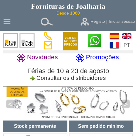
Fornituras de
Joalharia
Desde 1980
Registo | Iniciar sessão
VER OS
NOSSOS
PT
PREÇOS
Novidades
Promoções
Férias de 10 a 23 de agosto
Consultar os distribuidores
<
>
Stock permanente
Sem pedido mínimo