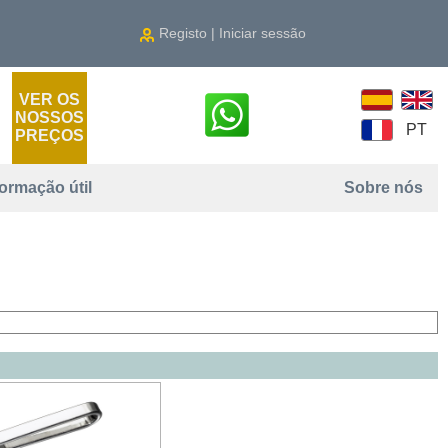
Registo | Iniciar sessão
VER OS
NOSSOS
PT
PREÇOS
formação útil
Sobre nós