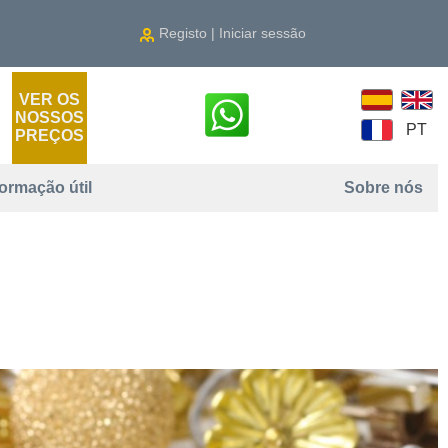
Registo | Iniciar sessão
VER OS
NOSSOS
PT
PREÇOS
formação útil
Sobre nós