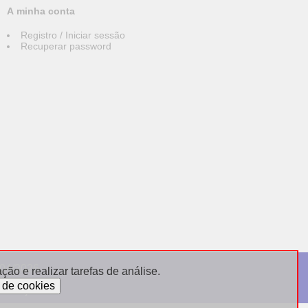
A minha conta
Registro / Iniciar sessão
Recuperar password
004/2026
ão e realizar tarefas de análise.
sdebijoux.fr