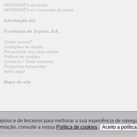
NOVIDADES em prata
NOVIDADES em correntes de prata
Informação útil
Fornituras de Joyería, S.A.
Quem somos?
condições de venda
Privacidade dos seus dados
Política de cookies
Contacto / Onde estamos
Perguntas frequentes
Aviso legal
Mapa do site
+34 91 531 02 07 · info@orobase.es · 2
óprios e de terceiros para melhorar a sua experiência de navegaç
ormação, consulte a nossa
Política de cookies
.
jewelryfindings.eu
appret