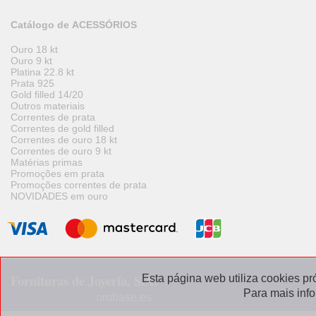
Catálogo de ACESSÓRIOS
Ouro 18 kt
Ouro 9 kt
Platina 22.8 kt
Prata 925
Gold filled 14/20
Outros materiais
Correntes de prata
Correntes de gold filled
Correntes de ouro 18 kt
Correntes de ouro 9 kt
Matérias primas
Promoções em prata
Promoções correntes de prata
NOVIDADES em ouro
Fornituras de Joyería, S.A.
Esta página web utiliza cookies pr
Para mais inf
orobase.es