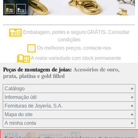
Embalagem, portes e seguro GRÁTIS. Consultar
condições
Os melhores preços, contacte-nos
A maior variedade com stock permanente
Peças de montagem de joias:
Acessórios de ouro,
prata, platina e gold filled
Catálogo
Informação útil
Ouro 18 kt
Fornituras de Joyería, S.A.
Ouro 9 kt
Mapa do site
Platina 22.8 kt
Quem somos?
A minha conta
Prata 925
condições de venda
Gold filled 14/20
Privacidade dos seus dados
Registro / Iniciar sessão