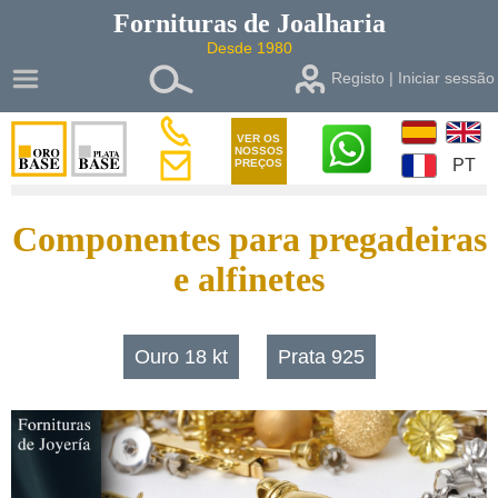
Fornituras de
Joalharia
Desde 1980
Registo | Iniciar sessão
VER OS
NOSSOS
PT
PREÇOS
Componentes para pregadeiras
e alfinetes
Ouro 18 kt
Prata 925