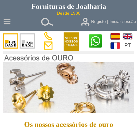
Fornituras de
Joalharia
Desde 1980
Registo | Iniciar sessão
VER OS
NOSSOS
PT
PREÇOS
Os nossos acessórios de ouro