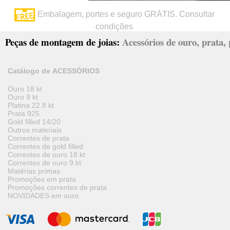
Embalagem, portes e seguro GRÁTIS. Consultar
condições
Peças de montagem de joias:
Acessórios de ouro, prata, p
Catálogo de ACESSÓRIOS
Ouro 18 kt
Ouro 9 kt
Platina 22.8 kt
Prata 925
Gold filled 14/20
Outros materiais
Correntes de prata
Correntes de gold filled
Correntes de ouro 18 kt
Correntes de ouro 9 kt
Matérias primas
Promoções em prata
Promoções correntes de prata
NOVIDADES em ouro