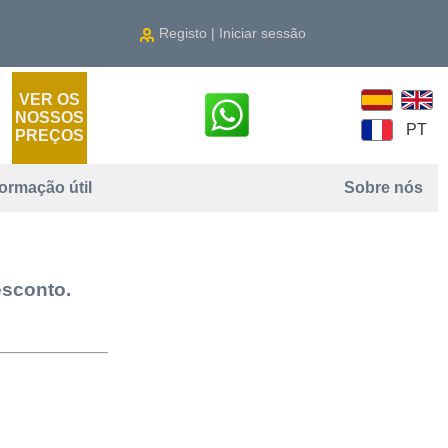
Registo | Iniciar sessão
VER OS
NOSSOS
PT
PREÇOS
formação útil
Sobre nós
esconto.