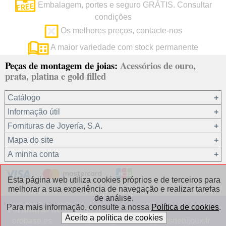
Embalagem, portes e seguro GRÁTIS. Consultar
condições
Os melhores preços, contacte-nos
A maior variedade com stock permanente
Peças de montagem de joias:
Acessórios de ouro,
prata, platina e gold filled
Catálogo
Informação útil
Ouro 18 kt
Fornituras de Joyería, S.A.
Ouro 9 kt
Mapa do site
Platina 22.8 kt
Quem somos?
A minha conta
Prata 925
condições de venda
Gold filled 14/20
Privacidade dos seus dados
Registro / Iniciar sessão
Esta página web utiliza cookies próprios e de terceiros para
Outros materiais
Política de cookies
Recuperar password
melhorar a sua experiência de navegação e realizar tarefas
de análise.
Correntes de prata
Contacto / Onde estamos
Fornituras de Joyería, S.A.
Para mais informação, consulte a nossa
Política de cookies
.
Correntes de gold filled
Perguntas frequentes
orobase.es
jewelryfindings.eu
appretsdebijoux.fr