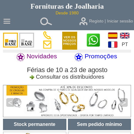
Fornituras de
Joalharia
Desde 1980
Registo | Iniciar sessão
VER OS
NOSSOS
PT
PREÇOS
Novidades
Promoções
Férias de 10 a 23 de agosto
Consultar os distribuidores
<
>
Stock permanente
Sem pedido mínimo