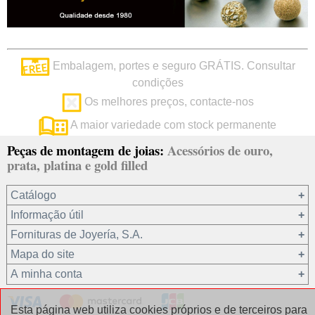
Embalagem, portes e seguro GRÁTIS. Consultar
condições
Os melhores preços, contacte-nos
A maior variedade com stock permanente
Peças de montagem de joias:
Acessórios de ouro,
prata, platina e gold filled
Catálogo
Informação útil
Ouro 18 kt
Fornituras de Joyería, S.A.
Ouro 9 kt
Mapa do site
Platina 22.8 kt
Quem somos?
A minha conta
Prata 925
condições de venda
Gold filled 14/20
Privacidade dos seus dados
Registro / Iniciar sessão
Esta página web utiliza cookies próprios e de terceiros para