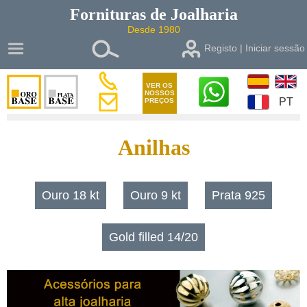
Fornituras de
Joalharia
Desde 1980
Registo | Iniciar sessão
VER OS
NOSSOS
PT
PREÇOS
Anilhas
Ouro 18 kt
Ouro 9 kt
Prata 925
Gold filled 14/20