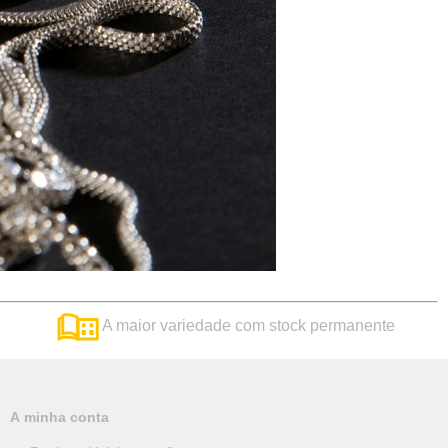
A maior variedade com stock permanente
A minha conta