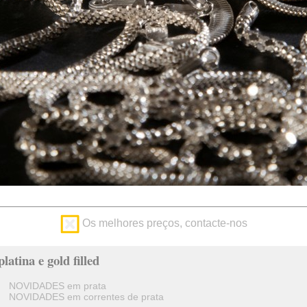
Os melhores preços, contacte-nos
latina e gold filled
NOVIDADES em prata
NOVIDADES em correntes de prata