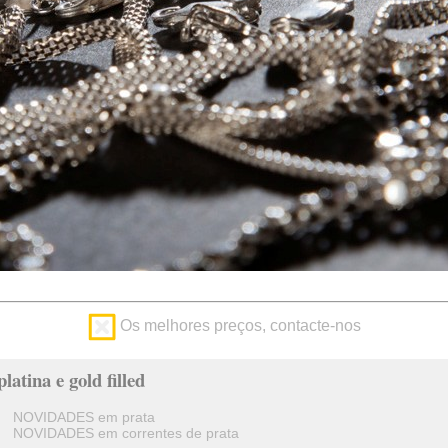
Os melhores preços, contacte-nos
latina e gold filled
NOVIDADES em prata
NOVIDADES em correntes de prata