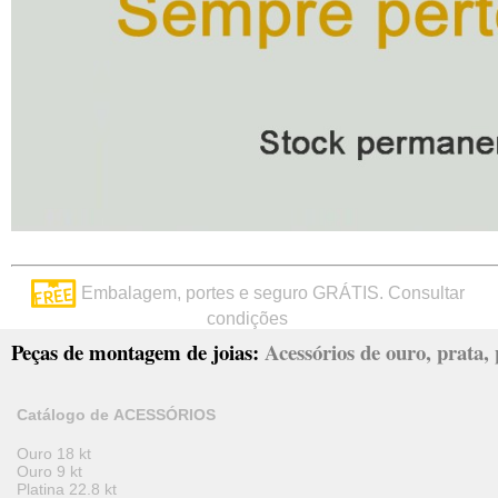
Embalagem, portes e seguro GRÁTIS. Consultar
condições
Peças de montagem de joias:
Acessórios de ouro, prata, p
Catálogo de ACESSÓRIOS
Ouro 18 kt
Ouro 9 kt
Platina 22.8 kt