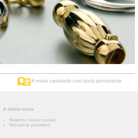
A maior variedade com stock permanente
A minha conta
Registro / Iniciar sessão
Recuperar password