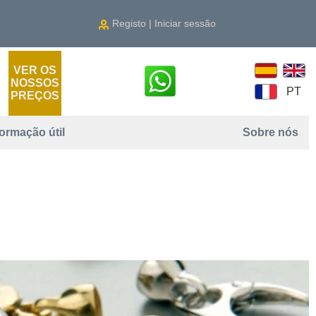
Registo | Iniciar sessão
VER OS
NOSSOS
PT
PREÇOS
formação útil
Sobre nós