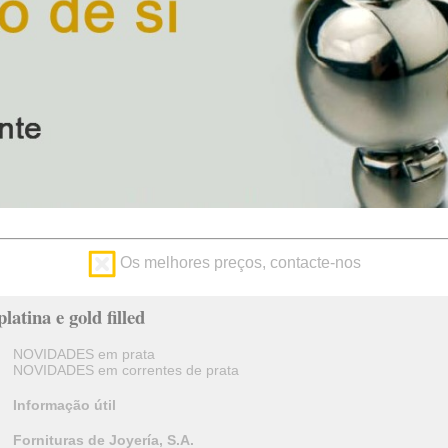
Os melhores preços, contacte-nos
latina e gold filled
NOVIDADES em prata
NOVIDADES em correntes de prata
Informação útil
Fornituras de Joyería, S.A.