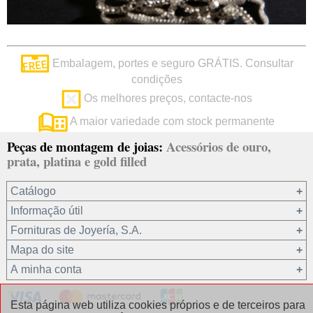
Embalagem, portes e seguro GRÁTIS. Consultar
condições
Os melhores preços, contacte-nos
A maior variedade com stock permanente
Peças de montagem de joias:
Acessórios de ouro,
prata, platina e gold filled
Catálogo
Informação útil
Ouro 18 kt
Fornituras de Joyería, S.A.
Ouro 9 kt
Mapa do site
Platina 22.8 kt
Quem somos?
A minha conta
Prata 925
condições de venda
Gold filled 14/20
Privacidade dos seus dados
Registro / Iniciar sessão
Esta página web utiliza cookies próprios e de terceiros para
Outros materiais
Política de cookies
Recuperar password