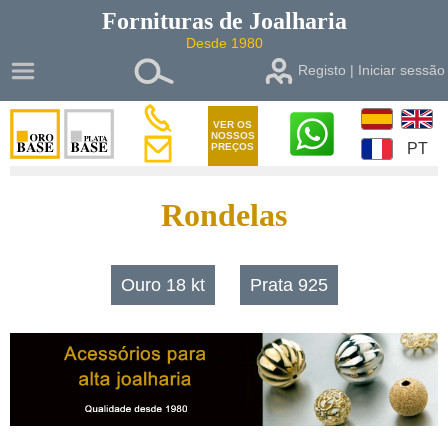
Fornituras de
Joalharia
Desde 1980
Registo | Iniciar sessão
VER OS
NOSSOS
PT
PREÇOS
Rondelas
Ouro 18 kt
Prata 925