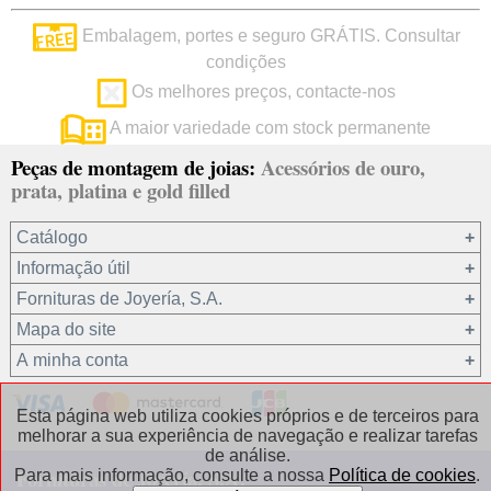
Embalagem, portes e seguro GRÁTIS. Consultar
condições
Os melhores preços, contacte-nos
A maior variedade com stock permanente
Peças de montagem de joias:
Acessórios de ouro,
prata, platina e gold filled
Catálogo
Informação útil
Ouro 18 kt
Fornituras de Joyería, S.A.
Ouro 9 kt
Mapa do site
Platina 22.8 kt
Quem somos?
A minha conta
Prata 925
condições de venda
Gold filled 14/20
Privacidade dos seus dados
Registro / Iniciar sessão
Esta página web utiliza cookies próprios e de terceiros para
Outros materiais
Política de cookies
Recuperar password
melhorar a sua experiência de navegação e realizar tarefas
de análise.
Correntes de prata
Contacto / Onde estamos
Fornituras de Joyería, S.A.
Para mais informação, consulte a nossa
Política de cookies
.
Correntes de gold filled
Perguntas frequentes