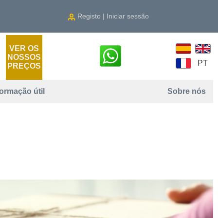
Registo | Iniciar sessão
VER OS
NOSSOS
PT
PREÇOS
formação útil
Sobre nós