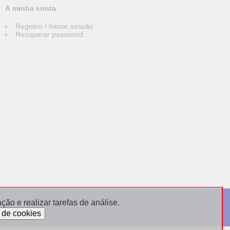
A minha conta
Registro / Iniciar sessão
Recuperar password
004/2026
ão e realizar tarefas de análise.
sdebijoux.fr