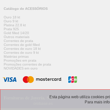
Catálogo de ACESSÓRIOS
Ouro 18 kt
Ouro 9 kt
Platina 22.8 kt
Prata 925
Gold filled 14/20
Outros materiais
Correntes de prata
Correntes de gold filled
Correntes de ouro 18 kt
Correntes de ouro 9 kt
Matérias primas
Promoções em prata
Promoções correntes de prata
NOVIDADES em ouro
Fornituras de Joyería, S.A.
Esta página web utiliza cookies pr
Para mais inf
orobase.es