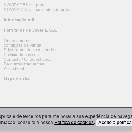
NOVIDADES em prata
NOVIDADES em correntes de prata
Informação útil
Fornituras de Joyería, S.A.
Quem somos?
condições de venda
Privacidade dos seus dados
Política de cookies
Contacto / Onde estamos
Perguntas frequentes
Aviso legal
Mapa do site
+34 91 531 02 07 · info@orobase.es · 2
óprios e de terceiros para melhorar a sua experiência de navegaç
ormação, consulte a nossa
Política de cookies
.
jewelryfindings.eu
appret