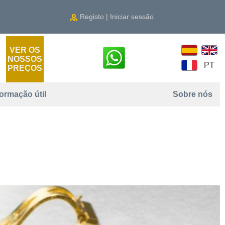
Registo | Iniciar sessão
VER OS
NOSSOS
PT
PREÇOS
formação útil
Sobre nós