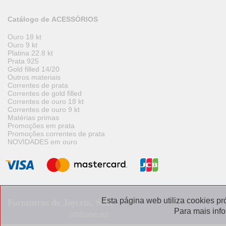
Catálogo de ACESSÓRIOS
Ouro 18 kt
Ouro 9 kt
Platina 22.8 kt
Prata 925
Gold filled 14/20
Outros materiais
Correntes de prata
Correntes de gold filled
Correntes de ouro 18 kt
Correntes de ouro 9 kt
Matérias primas
Promoções em prata
Promoções correntes de prata
NOVIDADES em ouro
Fornituras de Joyería, S.A.
Esta página web utiliza cookies pr
Para mais inf
orobase.es