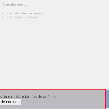
A minha conta
Registro / Iniciar sessão
Recuperar password
004/2026
ão e realizar tarefas de análise.
sdebijoux.fr