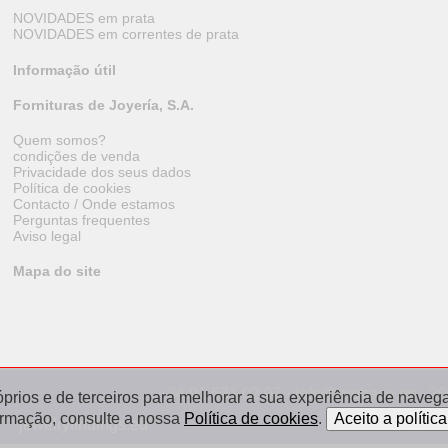
NOVIDADES em prata
NOVIDADES em correntes de prata
Informação útil
Fornituras de Joyería, S.A.
Quem somos?
condições de venda
Privacidade dos seus dados
Política de cookies
Contacto / Onde estamos
Perguntas frequentes
Aviso legal
Mapa do site
+34 91 531 02 07 · info@orobase.es · 2
óprios e de terceiros para melhorar a sua experiência de navegaç
ormação, consulte a nossa
Política de cookies
.
jewelryfindings.eu
appret