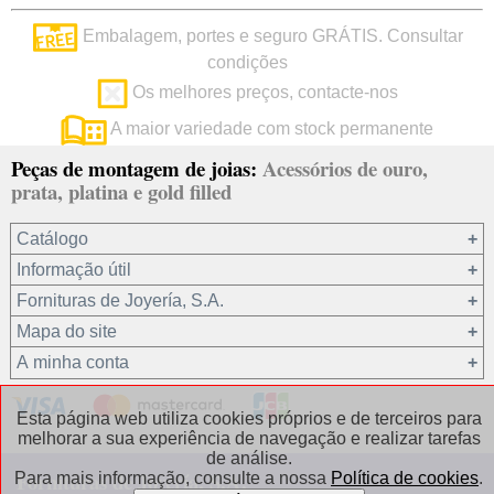
Embalagem, portes e seguro GRÁTIS. Consultar
condições
Os melhores preços, contacte-nos
A maior variedade com stock permanente
Peças de montagem de joias:
Acessórios de ouro,
prata, platina e gold filled
Catálogo
Informação útil
Ouro 18 kt
Fornituras de Joyería, S.A.
Ouro 9 kt
Mapa do site
Platina 22.8 kt
Quem somos?
A minha conta
Prata 925
condições de venda
Gold filled 14/20
Privacidade dos seus dados
Registro / Iniciar sessão
Esta página web utiliza cookies próprios e de terceiros para
Outros materiais
Política de cookies
Recuperar password
melhorar a sua experiência de navegação e realizar tarefas
de análise.
Correntes de prata
Contacto / Onde estamos
Fornituras de Joyería, S.A.
Para mais informação, consulte a nossa
Política de cookies
.
Correntes de gold filled
Perguntas frequentes