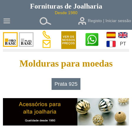
Fornituras de
Joalharia
Desde 1980
Registo | Iniciar sessão
VER OS
NOSSOS
PT
PREÇOS
Molduras para moedas
Prata 925