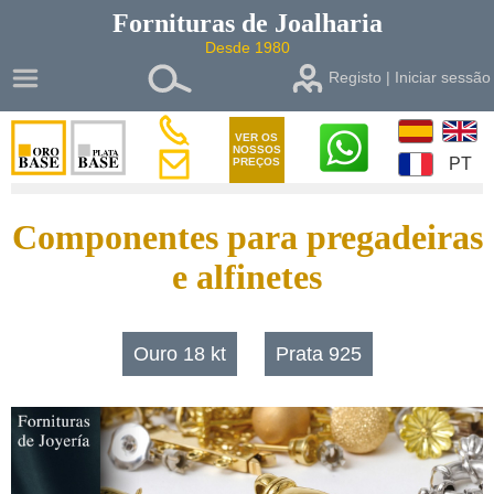
Fornituras de
Joalharia
Desde 1980
Registo | Iniciar sessão
VER OS
NOSSOS
PT
PREÇOS
Componentes para pregadeiras
e alfinetes
Ouro 18 kt
Prata 925