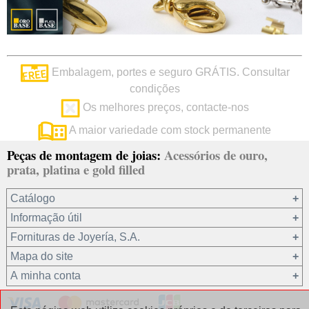
Embalagem, portes e seguro GRÁTIS. Consultar
condições
Os melhores preços, contacte-nos
A maior variedade com stock permanente
Peças de montagem de joias:
Acessórios de ouro,
prata, platina e gold filled
Catálogo
Informação útil
Ouro 18 kt
Fornituras de Joyería, S.A.
Ouro 9 kt
Mapa do site
Platina 22.8 kt
Quem somos?
A minha conta
Prata 925
condições de venda
Gold filled 14/20
Privacidade dos seus dados
Registro / Iniciar sessão