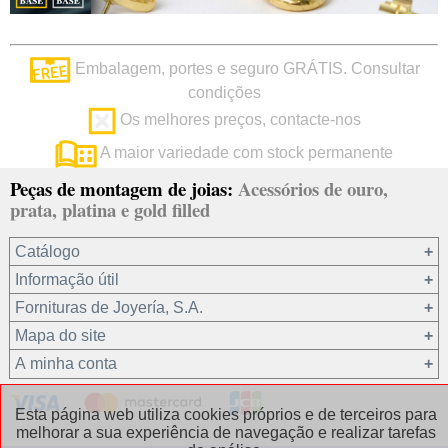
Embalagem, portes e seguro GRÁTIS. Consultar
condições
Os melhores preços, contacte-nos
A maior variedade com stock permanente
Peças de montagem de joias:
Acessórios de ouro,
prata, platina e gold filled
Catálogo
Informação útil
Ouro 18 kt
Fornituras de Joyería, S.A.
Ouro 9 kt
Mapa do site
Platina 22.8 kt
Quem somos?
A minha conta
Prata 925
condições de venda
Gold filled 14/20
Privacidade dos seus dados
Registro / Iniciar sessão
Esta página web utiliza cookies próprios e de terceiros para
Outros materiais
Política de cookies
Recuperar password
melhorar a sua experiência de navegação e realizar tarefas