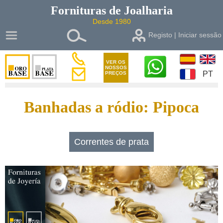
Fornituras de
Joalharia
Desde 1980
Registo | Iniciar sessão
VER OS
NOSSOS
PT
PREÇOS
Banhadas a ródio: Pipoca
Correntes de prata